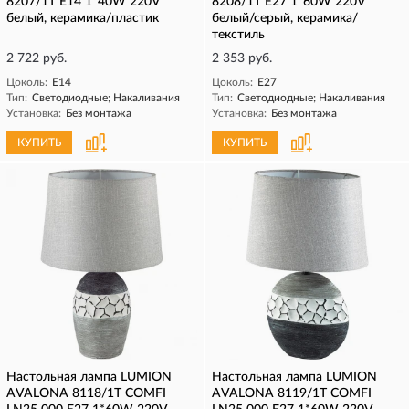
8207/1T Е14 1*40W 220V
8208/1T Е27 1*60W 220V
белый, керамика/пластик
белый/серый, керамика/
текстиль
2 722 руб.
2 353 руб.
Цоколь:
E14
Цоколь:
E27
Тип:
Светодиодные; Накаливания
Тип:
Светодиодные; Накаливания
Установка:
Без монтажа
Установка:
Без монтажа
КУПИТЬ
КУПИТЬ
Настольная лампа LUMION
Настольная лампа LUMION
AVALONA 8118/1T COMFI
AVALONA 8119/1T COMFI