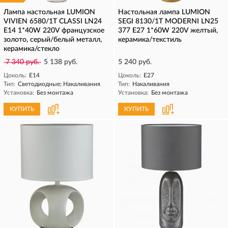
Лампа настольная LUMION
Настольная лампа LUMION
VIVIEN 6580/1T CLASSI LN24
SEGI 8130/1T MODERNI LN25
E14 1*40W 220V французское
377 E27 1*60W 220V желтый,
золото, серый/белый металл,
керамика/текстиль
керамика/стекло
7 340 руб.
5 138 руб.
5 240 руб.
Цоколь:
E14
Цоколь:
E27
Тип:
Светодиодные; Накаливания
Тип:
Накаливания
Установка:
Без монтажа
Установка:
Без монтажа
КУПИТЬ
КУПИТЬ