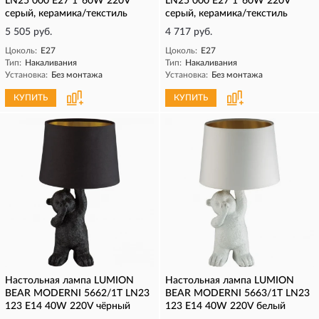
LN25 000 E27 1*60W 220V
LN25 000 E27 1*60W 220V
серый, керамика/текстиль
серый, керамика/текстиль
5 505 руб.
4 717 руб.
Цоколь:
E27
Цоколь:
E27
Тип:
Накаливания
Тип:
Накаливания
Установка:
Без монтажа
Установка:
Без монтажа
КУПИТЬ
КУПИТЬ
Настольная лампа LUMION
Настольная лампа LUMION
BEAR MODERNI 5662/1T LN23
BEAR MODERNI 5663/1T LN23
123 E14 40W 220V чёрный
123 E14 40W 220V белый