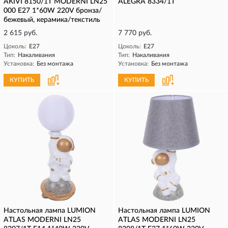
AKIVI 8150/1T MODERNI LN25
ALEGRA 8334/1T
000 Е27 1*60W 220V бронза/
бежевый, керамика/текстиль
2 615 руб.
7 770 руб.
Цоколь:
E27
Цоколь:
E27
Тип:
Накаливания
Тип:
Накаливания
Установка:
Без монтажа
Установка:
Без монтажа
КУПИТЬ
КУПИТЬ
Настольная лампа LUMION
Настольная лампа LUMION
ATLAS MODERNI LN25
ATLAS MODERNI LN25