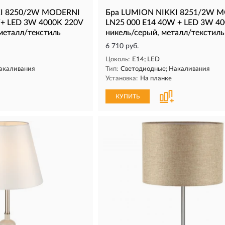
KI 8250/2W MODERNI
Бра LUMION NIKKI 8251/2W 
W+ LED 3W 4000K 220V
LN25 000 Е14 40W + LED 3W 4
металл/текстиль
никель/серый, металл/текстиль
6 710 руб.
Цоколь:
E14; LED
акаливания
Тип:
Светодиодные; Накаливания
Установка:
На планке
КУПИТЬ