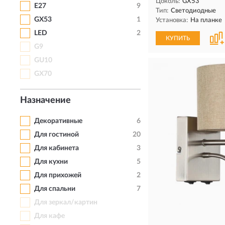
Цоколь:
GX53
E27
9
Тип:
Светодиодные
GX53
1
Установка:
На планке
LED
2
КУПИТЬ
G9
GU10
GX70
Назначение
Декоративные
6
Для гостиной
20
Для кабинета
3
Для кухни
5
Для прихожей
2
Для спальни
7
Для зеркал/картин
Для кафе