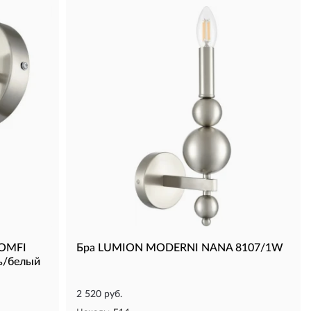
OMFI
Бра LUMION MODERNI NANA 8107/1W
ь/белый
2 520 руб.