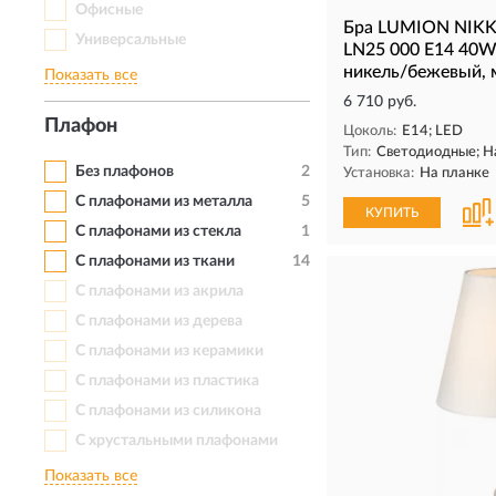
Офисные
Бра LUMION NIK
Универсальные
LN25 000 Е14 40
никель/бежевый, 
Показать все
6 710 руб.
Плафон
Цоколь:
E14; LED
Тип:
Светодиодные; Н
Без плафонов
2
Установка:
На планке
С плафонами из металла
5
КУПИТЬ
С плафонами из стекла
1
С плафонами из ткани
14
С плафонами из акрила
С плафонами из дерева
С плафонами из керамики
С плафонами из пластика
С плафонами из силикона
С хрустальными плафонами
Показать все