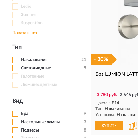
Ledio
Summer
Suspentioni
Показать все
Тип
- 30%
Накаливания
21
Светодиодные
5
Бра LUMION LATT
Галогенные
Люминесцентные
3 780 руб.
2 646 ру
Вид
Цоколь:
E14
Тип:
Накаливания
Бра
9
Установка:
На планке
Настольные лампы
3
КУПИТЬ
Подвесы
8