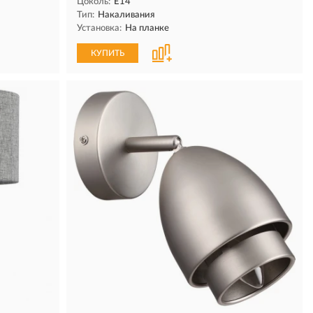
Цоколь:
E14
Тип:
Накаливания
Установка:
На планке
КУПИТЬ