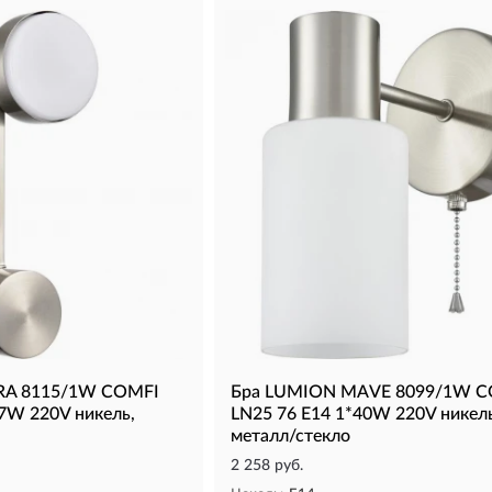
RA 8115/1W COMFI
Бра LUMION MAVE 8099/1W C
7W 220V никель,
LN25 76 Е14 1*40W 220V никел
металл/стекло
2 258 руб.