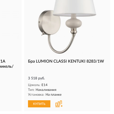
/1A
Бра LUMION CLASSI KENTUKI 8283/1W
никель/
3 518 руб.
Цоколь:
E14
Тип:
Накаливания
Установка:
На планке
КУПИТЬ