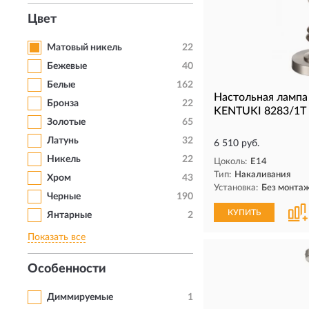
Цвет
Матовый никель
22
Бежевые
40
Белые
162
Настольная ламп
Бронза
22
KENTUKI 8283/1T
Золотые
65
Латунь
32
6 510 руб.
Никель
22
Цоколь:
E14
Тип:
Накаливания
Хром
43
Установка:
Без монта
Черные
190
КУПИТЬ
Янтарные
2
Показать все
Особенности
Диммируемые
1