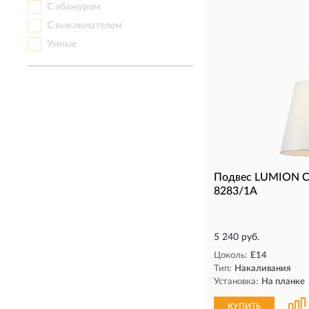
С абажуром
С выключателем
Умные
Подвес LUMION C
8283/1A
5 240 руб.
Цоколь:
E14
Тип:
Накаливания
Установка:
На планке
КУПИТЬ