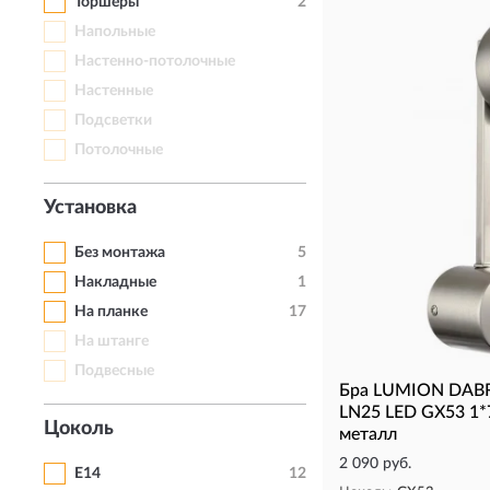
Торшеры
2
Напольные
Настенно-потолочные
Настенные
Подсветки
Потолочные
Установка
Без монтажа
5
Накладные
1
На планке
17
На штанге
Подвесные
Бра LUMION DAB
LN25 LED GX53 1*
Цоколь
металл
2 090 руб.
E14
12