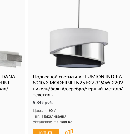
N DANA
Подвесной светильник LUMION INDIRA
ERNI
8040/3 MODERNI LN25 Е27 3*60W 220V
алл/
никель/белый/серебро/черный, металл/
текстиль
5 849 руб.
Цоколь:
E27
Тип:
Накаливания
Установка:
На планке
КУПИТЬ