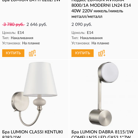
Бра LUMION LATTI 8262/1W
Подвес LUMION AVRORA
8000/1A MODERNI LN24 Е14
40W 220V никель/никель
металл/металл
3 780 руб.
2 646 руб.
2 090 руб.
Цоколь:
E14
Цоколь:
E14
Тип:
Накаливания
Тип:
Накаливания
Установка:
На планке
Установка:
На планке
КУПИТЬ
КУПИТЬ
Бра LUMION CLASSI KENTUKI
Бра LUMION DABRA 8115/1W
8283/1W
COMFI LN25 LED GX53 1*7W