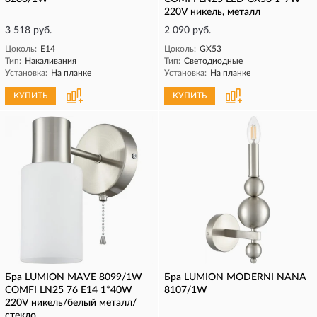
220V никель, металл
3 518 руб.
2 090 руб.
Цоколь:
E14
Цоколь:
GX53
Тип:
Накаливания
Тип:
Светодиодные
Установка:
На планке
Установка:
На планке
КУПИТЬ
КУПИТЬ
Бра LUMION MAVE 8099/1W
Бра LUMION MODERNI NANA
COMFI LN25 76 Е14 1*40W
8107/1W
220V никель/белый металл/
стекло