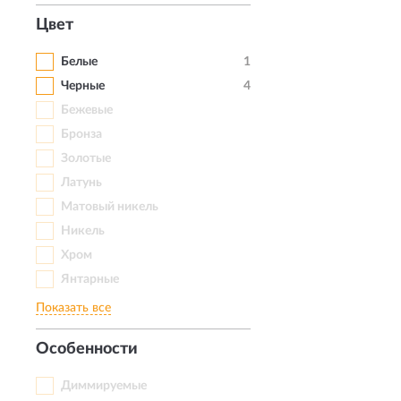
Цвет
Белые
1
Черные
4
Бежевые
Бронза
Золотые
Латунь
Матовый никель
Никель
Хром
Янтарные
Показать все
Особенности
Диммируемые