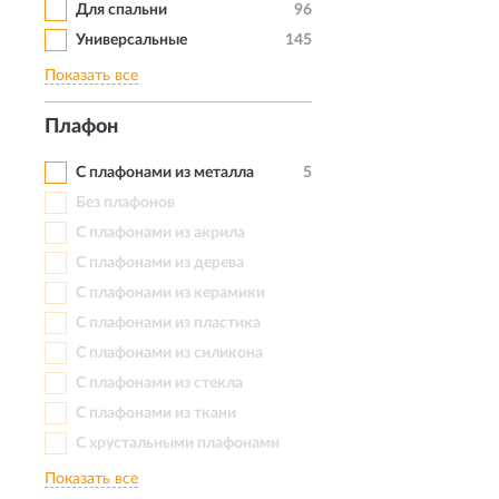
Для спальни
96
Универсальные
145
Показать все
Плафон
С плафонами из металла
5
Без плафонов
С плафонами из акрила
С плафонами из дерева
С плафонами из керамики
С плафонами из пластика
С плафонами из силикона
С плафонами из стекла
С плафонами из ткани
С хрустальными плафонами
Показать все