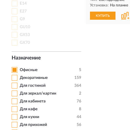
E14
Установка:
На планке
E27
КУПИТЬ
G9
GU10
GX53
GX70
Назначение
Офисные
5
Декоративные
159
Для гостиной
364
Для зеркал/картин
2
Для кабинета
76
Для кафе
8
Для кухни
44
Для прихожей
56