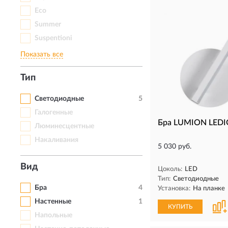
Eco
Summer
Suspentioni
Показать все
Тип
Светодиодные
5
Галогенные
Бра LUMION LEDI
Люминесцентные
Накаливания
5 030 руб.
Вид
Цоколь:
LED
Тип:
Светодиодные
Бра
4
Установка:
На планке
Настенные
1
КУПИТЬ
Напольные