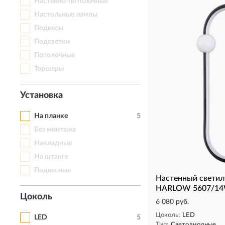
Настенно-потолочные
Настольные лампы
Подвесы
Подсветки
Потолочные
Торшеры
Установка
На планке
5
Без монтажа
Накладные
На штанге
Подвесные
Настенный свети
HARLOW 5607/1
Цоколь
6 080 руб.
Цоколь:
LED
LED
5
Тип:
Светодиодные