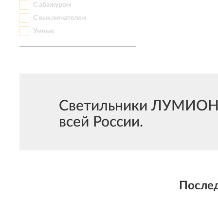
С абажуром
С выключателем
Умные
Светильники ЛУМИОН О
всей России.
После