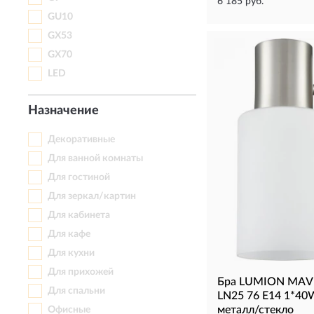
6 185 руб.
GU10
GX53
GX70
LED
Назначение
Декоративные
Для ванной комнаты
Для гостиной
Для зеркал/картин
Для кабинета
Для кафе
Для кухни
Для прихожей
Бра LUMION MAV
Для спальни
LN25 76 Е14 1*40
металл/стекло
Офисные