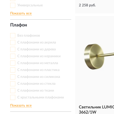
Универсальные
2 258 руб.
Показать все
Плафон
Без плафонов
С плафонами из акрила
С плафонами из дерева
С плафонами из керамики
С плафонами из металла
С плафонами из пластика
С плафонами из силикона
С плафонами из стекла
С плафонами из ткани
С хрустальными плафонами
Показать все
Светильник LUM
3662/1W