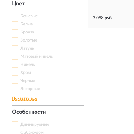
Цвет
Бежевые
3 098 руб.
Белые
Бронза
Золотые
Латунь
Матовый никель
Никель
Хром
Черные
Янтарные
Показать все
Особенности
Диммируемые
С абажуром