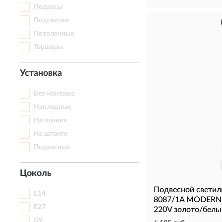
Подвесы
Подсветки
Потолочные
Торшеры
Установка
Без монтажа
Накладные
На планке
На штанге
Подвесные
Цоколь
Подвесной свети
E14
8087/1A MODERNI
E27
220V золото/белы
G9