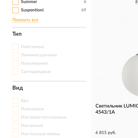
Summer
6
Suspentioni
69
Показать все
Тип
Галогенные
Люминесцентные
Накаливания
Светодиодные
Вид
Бра
Светильник LUMI
Напольные
4543/1A
Настенно-потолочные
Настенные
6 815 руб.
Настольные лампы