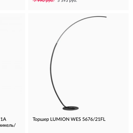
7 990 руб.
5 593 руб.
/1A
Торшер LUMION WES 5676/21FL
никель/