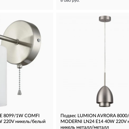
6 080 руб.
E 8099/1W COMFI
Подвес LUMION AVRORA 8000
W 220V никель/белый
MODERNI LN24 Е14 40W 220V 
никель металл/металл