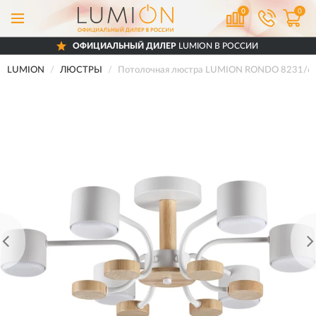
0
0
ОФИЦИАЛЬНЫЙ ДИЛЕР
LUMION В РОССИИ
LUMION
ЛЮСТРЫ
Потолочная люстра LUMION RONDO 8231/6C