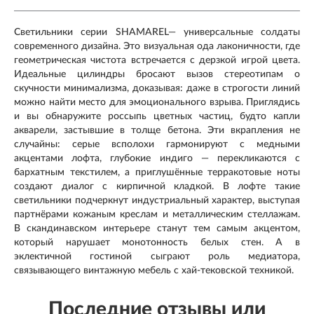
Светильники серии SHAMAREL— универсальные солдаты
современного дизайна. Это визуальная ода лаконичности, где
геометрическая чистота встречается с дерзкой игрой цвета.
Идеальные цилиндры бросают вызов стереотипам о
скучности минимализма, доказывая: даже в строгости линий
можно найти место для эмоционального взрыва. Приглядись
и вы обнаружите россыпь цветных частиц, будто капли
акварели, застывшие в толще бетона. Эти вкрапления не
случайны: серые всполохи гармонируют с медными
акцентами лофта, глубокие индиго — перекликаются с
бархатным текстилем, а приглушённые терракотовые ноты
создают диалог с кирпичной кладкой. В лофте такие
светильники подчеркнут индустриальный характер, выступая
партнёрами кожаным креслам и металлическим стеллажам.
В скандинавском интерьере станут тем самым акцентом,
который нарушает монотонность белых стен. А в
эклектичной гостиной сыграют роль медиатора,
связывающего винтажную мебель с хай-тековской техникой.
Последние отзывы или