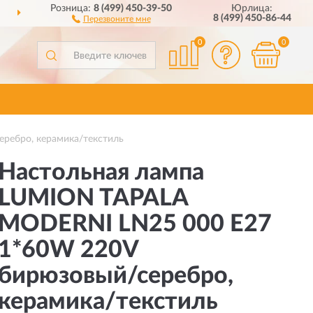
Розница:
8 (499) 450-39-50
Юрлица:
ДОСТАВИМ
ПО ВСЕЙ РОССИИ
8 (499) 450-86-44
Перезвоните мне
0
0
ребро, керамика/текстиль
Настольная лампа
LUMION TAPALA
MODERNI LN25 000 Е27
1*60W 220V
бирюзовый/серебро,
керамика/текстиль