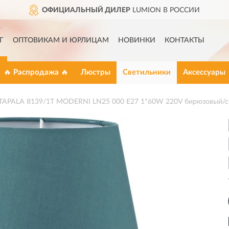
ОФИЦИАЛЬНЫЙ ДИЛЕР
LUMION В РОССИИ
Г
ОПТОВИКАМ И ЮРЛИЦАМ
НОВИНКИ
КОНТАКТЫ
🔥 Распродажа 🔥
Люстры
Светильники
Аксессуары
TAPALA 8139/1T MODERNI LN25 000 Е27 1*60W 220V бирюзовый/се