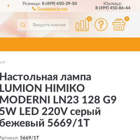
Розница:
8 (499) 450-39-50
Юрлица:
М
ПО ВСЕЙ РОССИИ
П
8 (499) 450-86-44
Перезвоните мне
0
0
вый
Настольная лампа
LUMION HIMIKO
MODERNI LN23 128 G9
5W LED 220V серый
бежевый 5669/1T
Артикул:
5669/1T