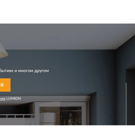
бытиях и многом другом
СЯ
ния
LUMION