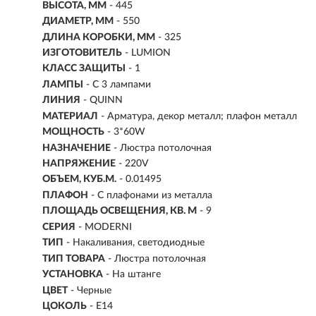
ВЫСОТА, ММ
- 445
ДИАМЕТР, ММ
- 550
ДЛИНА КОРОБКИ, ММ
- 325
ИЗГОТОВИТЕЛЬ
- LUMION
КЛАСС ЗАЩИТЫ
- 1
ЛАМПЫ
- С 3 лампами
ЛИНИЯ
- QUINN
МАТЕРИАЛ
- Арматура, декор металл; плафон металл
МОЩНОСТЬ
- 3*60W
НАЗНАЧЕНИЕ
- Люстра потолочная
НАПРЯЖЕНИЕ
- 220V
ОБЪЕМ, КУБ.М.
- 0.01495
ПЛАФОН
- С плафонами из металла
ПЛОЩАДЬ ОСВЕЩЕНИЯ, КВ. М
- 9
СЕРИЯ
- MODERNI
ТИП
-
Накаливания, светодиодные
ТИП ТОВАРА
- Люстра потолочная
УСТАНОВКА
-
На штанге
ЦВЕТ
- Черные
ЦОКОЛЬ
-
E14