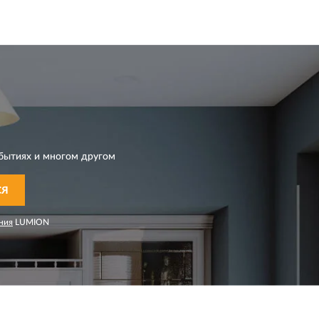
бытиях и многом другом
СЯ
ния
LUMION