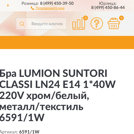
Розница:
8 (499) 450-39-50
Юрлица:
ВСЕЙ РОССИИ
ПОЛН
8 (499) 450-86-44
Перезвоните мне
0
0
Бра LUMION SUNTORI
CLASSI LN24 E14 1*40W
220V хром/белый,
металл/текстиль
6591/1W
Артикул:
6591/1W