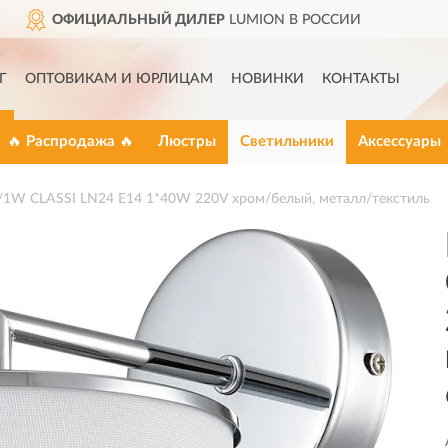
 В РОССИИ
ДОСТАВИМ
ПО 
Г
ОПТОВИКАМ И ЮРЛИЦАМ
НОВИНКИ
КОНТАКТЫ
🔥 Распродажа 🔥
Люстры
Светильники
Аксессуары
1W CLASSI LN24 E14 1*40W 220V хром/белый, металл/текстиль