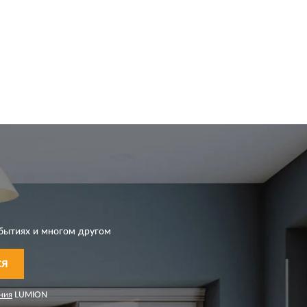
бытиях и многом другом
СЯ
ния
LUMION