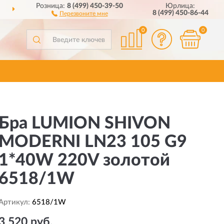
Розница:
8 (499) 450-39-50
Юрлица:
ДОСТАВИМ
ПО ВСЕЙ РОССИИ
8 (499) 450-86-44
Перезвоните мне
0
0
Бра LUMION SHIVON
MODERNI LN23 105 G9
1*40W 220V золотой
6518/1W
Артикул:
6518/1W
3 520 руб.