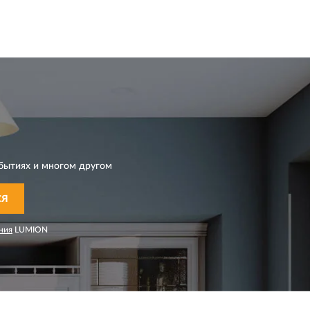
бытиях и многом другом
СЯ
ния
LUMION