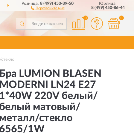
Розница:
8 (499) 450-39-50
Юрлица:
ДОСТАВИМ
ПО ВСЕЙ РОССИИ
8 (499) 450-86-44
Перезвоните мне
0
0
/стекло
Бра LUMION BLASEN
MODERNI LN24 E27
1*40W 220V белый/
белый матовый/
металл/стекло
6565/1W